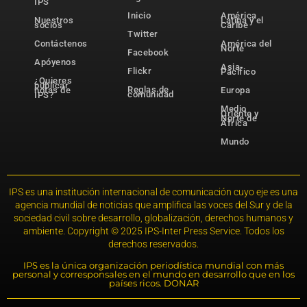
IPS
Inicio
América
Nuestros
Latina y el
socios
Caribe
Twitter
Contáctenos
América del
Norte
Facebook
Apóyenos
Asia-
Flickr
Pacífico
¿Quieres
publicar
Reglas de
notas de
Europa
comunidad
IPS?
Medio
Oriente y
Norte de
África
Mundo
IPS es una institución internacional de comunicación cuyo eje es una
agencia mundial de noticias que amplifica las voces del Sur y de la
sociedad civil sobre desarrollo, globalización, derechos humanos y
ambiente. Copyright © 2025 IPS-Inter Press Service. Todos los
derechos reservados.
IPS es la única organización periodística mundial con más
personal y corresponsales en el mundo en desarrollo que en los
países ricos. DONAR