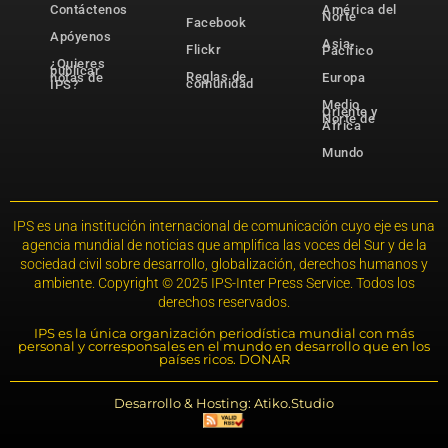
Contáctenos
América del
Norte
Facebook
Apóyenos
Asia-
Flickr
Pacífico
¿Quieres
publicar
Reglas de
notas de
Europa
comunidad
IPS?
Medio
Oriente y
Norte de
África
Mundo
IPS es una institución internacional de comunicación cuyo eje es una
agencia mundial de noticias que amplifica las voces del Sur y de la
sociedad civil sobre desarrollo, globalización, derechos humanos y
ambiente. Copyright © 2025 IPS-Inter Press Service. Todos los
derechos reservados.
IPS es la única organización periodística mundial con más
personal y corresponsales en el mundo en desarrollo que en los
países ricos. DONAR
Desarrollo & Hosting: Atiko.Studio