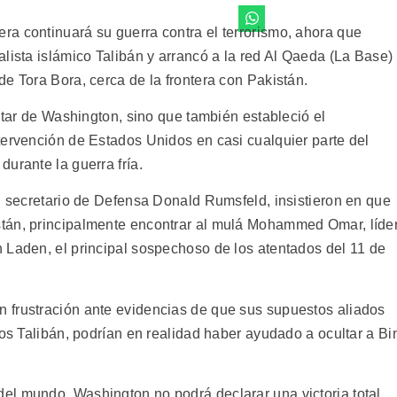
a continuará su guerra contra el terrorismo, ahora que
lista islámico Talibán y arrancó a la red Al Qaeda (La Base)
e Tora Bora, cerca de la frontera con Pakistán.
litar de Washington, sino que también estableció el
tervención de Estados Unidos en casi cualquier parte del
urante la guerra fría.
el secretario de Defensa Donald Rumsfeld, insistieron en que
tán, principalmente encontrar al mulá Mohammed Omar, líde
 Laden, el principal sospechoso de los atentados del 11 de
 frustración ante evidencias de que sus supuestos aliados
los Talibán, podrían en realidad haber ayudado a ocultar a Bi
l mundo, Washington no podrá declarar una victoria total.