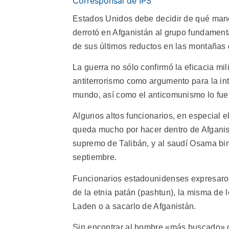
Corresponsal de IPS
Estados Unidos debe decidir de qué maner
derrotó en Afganistán al grupo fundamenta
de sus últimos reductos en las montañas d
La guerra no sólo confirmó la eficacia mi
antiterrorismo como argumento para la in
mundo, así como el anticomunismo lo fue d
Algunos altos funcionarios, en especial 
queda mucho por hacer dentro de Afganis
supremo de Talibán, y al saudí Osama bin
septiembre.
Funcionarios estadounidenses expresaron
de la etnia patán (pashtun), la misma de 
Laden o a sacarlo de Afganistán.
Sin encontrar al hombre «más buscado» de