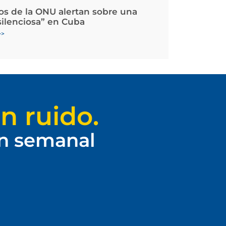
os de la ONU alertan sobre una
silenciosa” en Cuba
>>
n ruido.
ín semanal