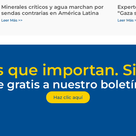
Minerales críticos y agua marchan por
Expert
sendas contrarias en América Latina
“Gaza 
Leer Más >>
Leer Más 
s que importan. Si
e gratis a nuestro bolet
Haz clic aquí