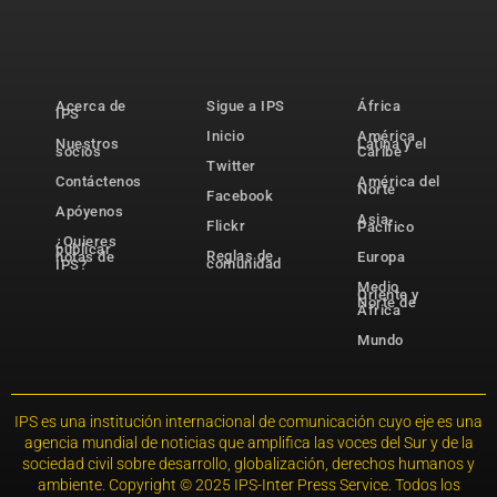
Acerca de
Sigue a IPS
África
IPS
Inicio
América
Nuestros
Latina y el
socios
Caribe
Twitter
Contáctenos
América del
Norte
Facebook
Apóyenos
Asia-
Flickr
Pacífico
¿Quieres
publicar
Reglas de
notas de
Europa
comunidad
IPS?
Medio
Oriente y
Norte de
África
Mundo
IPS es una institución internacional de comunicación cuyo eje es una
agencia mundial de noticias que amplifica las voces del Sur y de la
sociedad civil sobre desarrollo, globalización, derechos humanos y
ambiente. Copyright © 2025 IPS-Inter Press Service. Todos los