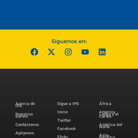
Síguenos en:
Acerca de
Sigue a IPS
África
IPS
Inicio
América
Nuestros
Latina y el
socios
Caribe
Twitter
Contáctenos
América del
Norte
Facebook
Apóyenos
Asia-
Flickr
Pacífico