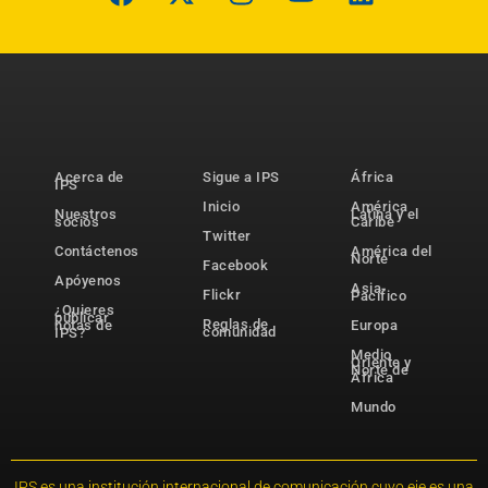
Acerca de
Sigue a IPS
África
IPS
Inicio
América
Nuestros
Latina y el
socios
Caribe
Twitter
Contáctenos
América del
Norte
Facebook
Apóyenos
Asia-
Flickr
Pacífico
¿Quieres
publicar
Reglas de
notas de
Europa
comunidad
IPS?
Medio
Oriente y
Norte de
África
Mundo
IPS es una institución internacional de comunicación cuyo eje es una