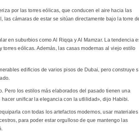
eriza por las torres eólicas, que conducen el aire hacia las
 las cámaras de estar se sitúan directamente bajo la torre d
ular en suburbios como Al Riqqa y Al Mamzar. La tendencia e
y torres eólicas. Además, las casas modernas al viejo estilo
merables edificios de varios pisos de Dubai, pero construye 
sado.
rio. Pero los estilos más elaborados del pasado tienen una
acer unificar la elegancia con la utlilidad», dijo Habibi.
equiparla con todas los artefactos modernos, usar materiales
estros, para poder estar orgulloso de que mantengo las
ó.