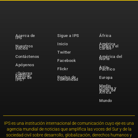
Acerca de
Sigue a IPS
África
IPS
Inicio
América
Nuestros
Latina y el
socios
Caribe
Twitter
Contáctenos
América del
Norte
Facebook
Apóyenos
Asia-
Flickr
Pacífico
¿Quieres
publicar
Reglas de
notas de
Europa
comunidad
IPS?
Medio
Oriente y
Norte de
África
Mundo
IPS es una institución internacional de comunicación cuyo eje es una
agencia mundial de noticias que amplifica las voces del Sur y de la
sociedad civil sobre desarrollo, globalización, derechos humanos y