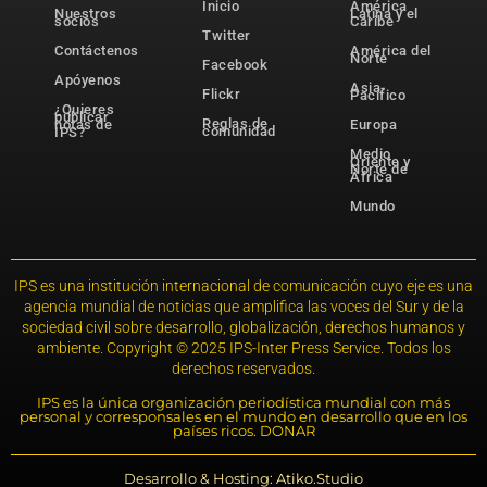
Inicio
América
Nuestros
Latina y el
socios
Caribe
Twitter
Contáctenos
América del
Norte
Facebook
Apóyenos
Asia-
Flickr
Pacífico
¿Quieres
publicar
Reglas de
notas de
Europa
comunidad
IPS?
Medio
Oriente y
Norte de
África
Mundo
IPS es una institución internacional de comunicación cuyo eje es una
agencia mundial de noticias que amplifica las voces del Sur y de la
sociedad civil sobre desarrollo, globalización, derechos humanos y
ambiente. Copyright © 2025 IPS-Inter Press Service. Todos los
derechos reservados.
IPS es la única organización periodística mundial con más
personal y corresponsales en el mundo en desarrollo que en los
países ricos. DONAR
Desarrollo & Hosting: Atiko.Studio