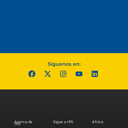
Síguenos en:
Acerca de
Sigue a IPS
África
IPS