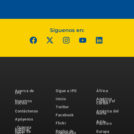
Síguenos en:
Acerca de
Sigue a IPS
África
IPS
Inicio
América
Nuestros
Latina y el
socios
Caribe
Twitter
Contáctenos
América del
Norte
Facebook
Apóyenos
Asia-
Flickr
Pacífico
¿Quieres
publicar
Reglas de
notas de
Europa
comunidad
IPS?