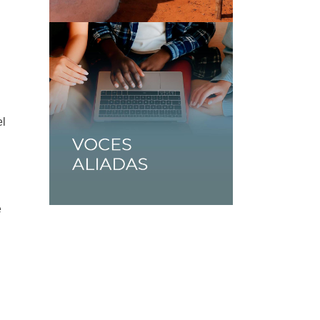
el
e
e