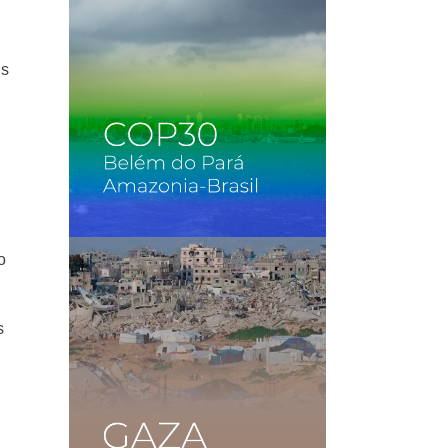
os
o
s