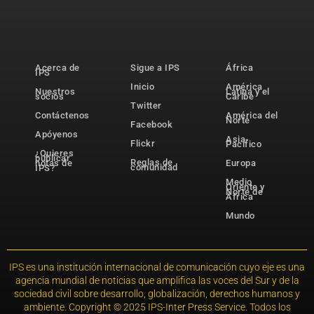
Acerca de
Sigue a IPS
África
IPS
Inicio
América
Nuestros
Latina y el
socios
Caribe
Twitter
Contáctenos
América del
Norte
Facebook
Apóyenos
Asia-
Flickr
Pacífico
¿Quieres
publicar
Reglas de
notas de
Europa
comunidad
IPS?
Medio
Oriente y
Norte de
África
Mundo
IPS es una institución internacional de comunicación cuyo eje es una
agencia mundial de noticias que amplifica las voces del Sur y de la
sociedad civil sobre desarrollo, globalización, derechos humanos y
ambiente. Copyright © 2025 IPS-Inter Press Service. Todos los