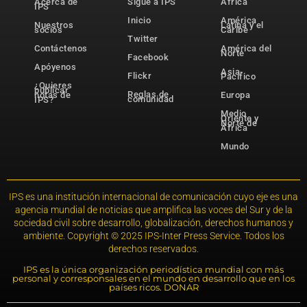
Acerca de
Sigue a IPS
África
IPS
Inicio
América
Nuestros
Latina y el
socios
Caribe
Twitter
Contáctenos
América del
Norte
Facebook
Apóyenos
Asia-
Flickr
Pacífico
¿Quieres
publicar
Reglas de
notas de
Europa
comunidad
IPS?
Medio
Oriente y
Norte de
África
Mundo
IPS es una institución internacional de comunicación cuyo eje es una
agencia mundial de noticias que amplifica las voces del Sur y de la
sociedad civil sobre desarrollo, globalización, derechos humanos y
ambiente. Copyright © 2025 IPS-Inter Press Service. Todos los
derechos reservados.
IPS es la única organización periodística mundial con más
personal y corresponsales en el mundo en desarrollo que en los
países ricos. DONAR