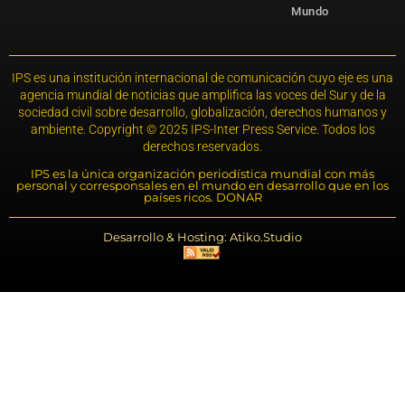
Mundo
IPS es una institución internacional de comunicación cuyo eje es una
agencia mundial de noticias que amplifica las voces del Sur y de la
sociedad civil sobre desarrollo, globalización, derechos humanos y
ambiente. Copyright © 2025 IPS-Inter Press Service. Todos los
derechos reservados.
IPS es la única organización periodística mundial con más
personal y corresponsales en el mundo en desarrollo que en los
países ricos. DONAR
Desarrollo & Hosting: Atiko.Studio