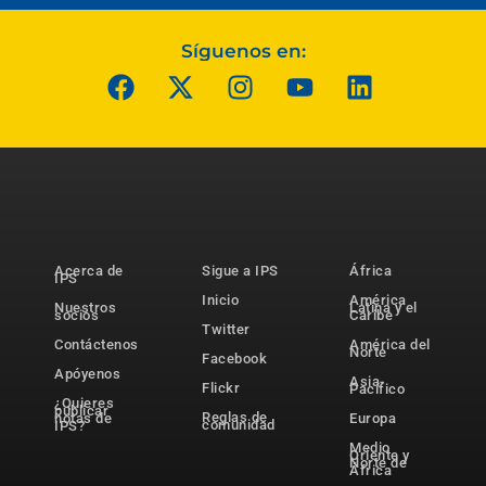
Síguenos en:
Acerca de
Sigue a IPS
África
IPS
Inicio
América
Nuestros
Latina y el
socios
Caribe
Twitter
Contáctenos
América del
Norte
Facebook
Apóyenos
Asia-
Flickr
Pacífico
¿Quieres
publicar
Reglas de
notas de
Europa
comunidad
IPS?
Medio
Oriente y
Norte de
África