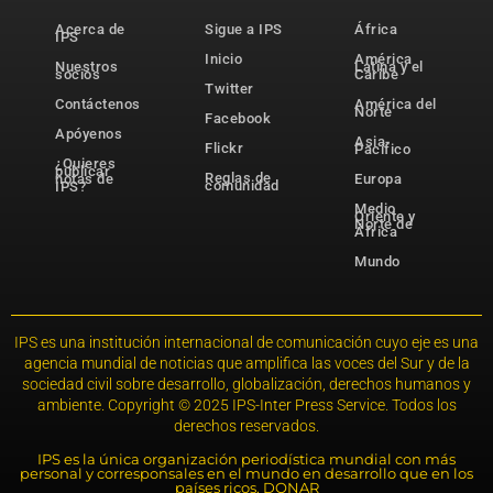
Acerca de
Sigue a IPS
África
IPS
Inicio
América
Nuestros
Latina y el
socios
Caribe
Twitter
Contáctenos
América del
Norte
Facebook
Apóyenos
Asia-
Flickr
Pacífico
¿Quieres
publicar
Reglas de
notas de
Europa
comunidad
IPS?
Medio
Oriente y
Norte de
África
Mundo
IPS es una institución internacional de comunicación cuyo eje es una
agencia mundial de noticias que amplifica las voces del Sur y de la
sociedad civil sobre desarrollo, globalización, derechos humanos y
ambiente. Copyright © 2025 IPS-Inter Press Service. Todos los
derechos reservados.
IPS es la única organización periodística mundial con más
personal y corresponsales en el mundo en desarrollo que en los
países ricos. DONAR