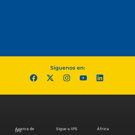
Síguenos en:
Acerca de
Sigue a IPS
África
IPS