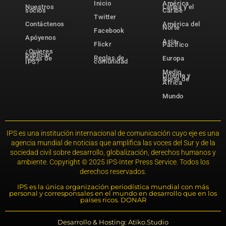
Inicio
América
Nuestros
Latina y el
socios
Caribe
Twitter
Contáctenos
América del
Norte
Facebook
Apóyenos
Asia-
Flickr
Pacífico
¿Quieres
publicar
Reglas de
notas de
Europa
comunidad
IPS?
Medio
Oriente y
Norte de
África
Mundo
IPS es una institución internacional de comunicación cuyo eje es una
agencia mundial de noticias que amplifica las voces del Sur y de la
sociedad civil sobre desarrollo, globalización, derechos humanos y
ambiente. Copyright © 2025 IPS-Inter Press Service. Todos los
derechos reservados.
IPS es la única organización periodística mundial con más
personal y corresponsales en el mundo en desarrollo que en los
países ricos. DONAR
Desarrollo & Hosting: Atiko.Studio