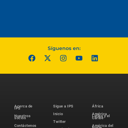
Síguenos en:
Acerca de
Sigue a IPS
África
IPS
Inicio
América
Nuestros
Latina y el
socios
Caribe
Twitter
Contáctenos
América del
Norte