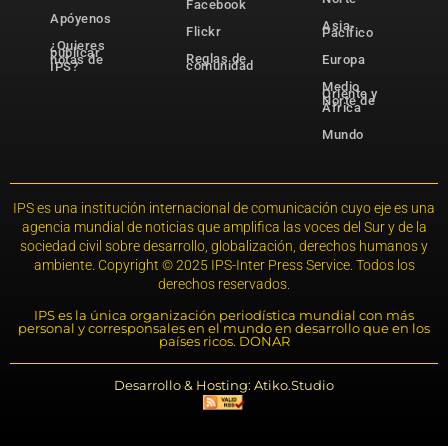
Facebook
Apóyenos
Asia-
Flickr
Pacífico
¿Quieres
publicar
Reglas de
notas de
Europa
comunidad
IPS?
Medio
Oriente y
Norte de
África
Mundo
IPS es una institución internacional de comunicación cuyo eje es una
agencia mundial de noticias que amplifica las voces del Sur y de la
sociedad civil sobre desarrollo, globalización, derechos humanos y
ambiente. Copyright © 2025 IPS-Inter Press Service. Todos los
derechos reservados.
IPS es la única organización periodística mundial con más
personal y corresponsales en el mundo en desarrollo que en los
países ricos. DONAR
Desarrollo & Hosting: Atiko.Studio