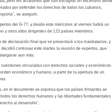
ida, pero les aclaramos que han escogido un escenario dond
ados por defender los derechos de todos los cubanos,
ayoría", se aseguró.
ertos del G-77, y desde este miércoles al viernes habrá un
no y otros altos dirigentes de 122 países miembros.
o de declaración final que se presentará a los mandatarios, y
e decidió continuar este martes la reunión de expertos, que
 alargarse aun más.
a cuestiones vinculadas con derechos sociales y económicos
orden económico y humano, a partir de la apertura de un
vas.
es, en el documento se expresa que los países firmantes se
 todos los derechos humanos y las libertades fundamentales
erecho al desarrollo".