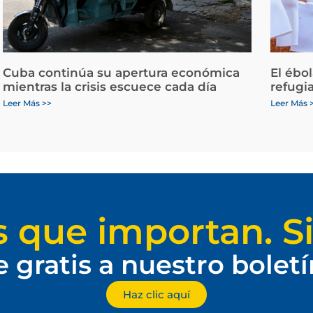
Cuba continúa su apertura económica
El ébo
mientras la crisis escuece cada día
refugi
Leer Más >>
Leer Más 
s que importan. Si
e gratis a nuestro bolet
Haz clic aquí