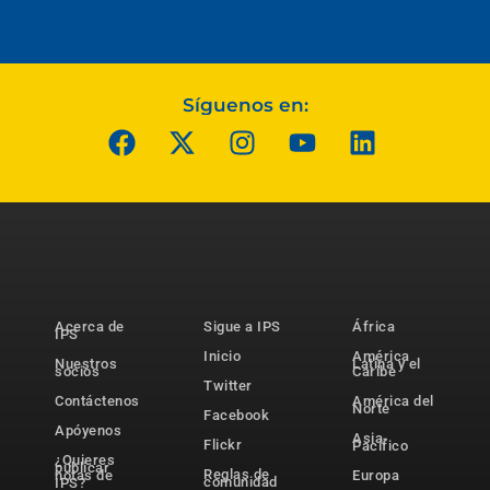
Síguenos en:
Acerca de
Sigue a IPS
África
IPS
Inicio
América
Nuestros
Latina y el
socios
Caribe
Twitter
Contáctenos
América del
Norte
Facebook
Apóyenos
Asia-
Flickr
Pacífico
¿Quieres
publicar
Reglas de
notas de
Europa
comunidad
IPS?