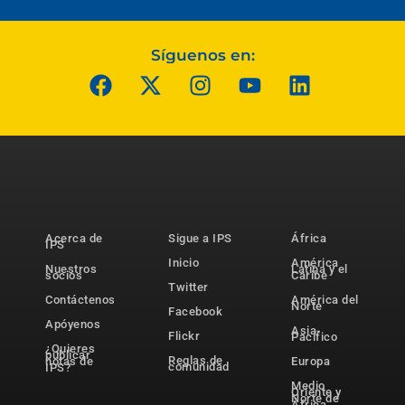
Síguenos en:
Acerca de
Sigue a IPS
África
IPS
Inicio
América
Nuestros
Latina y el
socios
Caribe
Twitter
Contáctenos
América del
Norte
Facebook
Apóyenos
Asia-
Flickr
Pacífico
¿Quieres
publicar
Reglas de
notas de
Europa
comunidad
IPS?
Medio
Oriente y
Norte de
África