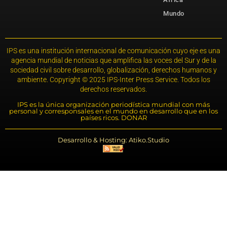
Mundo
IPS es una institución internacional de comunicación cuyo eje es una
agencia mundial de noticias que amplifica las voces del Sur y de la
sociedad civil sobre desarrollo, globalización, derechos humanos y
ambiente. Copyright © 2025 IPS-Inter Press Service. Todos los
derechos reservados.
IPS es la única organización periodística mundial con más
personal y corresponsales en el mundo en desarrollo que en los
países ricos. DONAR
Desarrollo & Hosting: Atiko.Studio