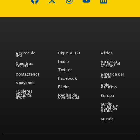
Acerca de
Sigue a IPS
África
IPS
Inicio
América
Nuestros
Latina y el
socios
Caribe
Twitter
Contáctenos
América del
Norte
Facebook
Apóyenos
Asia-
Flickr
Pacífico
¿Quieres
publicar
Reglas de
notas de
Europa
comunidad
IPS?
Medio
Oriente y
Norte de
África
Mundo