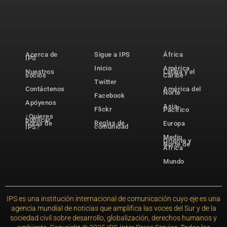
Acerca de
Sigue a IPS
África
IPS
Inicio
América
Nuestros
Latina y el
socios
Caribe
Twitter
Contáctenos
América del
Norte
Facebook
Apóyenos
Asia-
Flickr
Pacífico
¿Quieres
publicar
Reglas de
notas de
Europa
comunidad
IPS?
Medio
Oriente y
Norte de
África
Mundo
IPS es una institución internacional de comunicación cuyo eje es una
agencia mundial de noticias que amplifica las voces del Sur y de la
sociedad civil sobre desarrollo, globalización, derechos humanos y