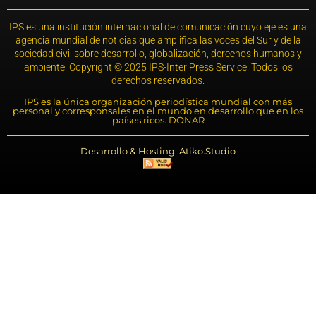
IPS es una institución internacional de comunicación cuyo eje es una
agencia mundial de noticias que amplifica las voces del Sur y de la
sociedad civil sobre desarrollo, globalización, derechos humanos y
ambiente. Copyright © 2025 IPS-Inter Press Service. Todos los
derechos reservados.
IPS es la única organización periodística mundial con más
personal y corresponsales en el mundo en desarrollo que en los
países ricos. DONAR
Desarrollo & Hosting: Atiko.Studio