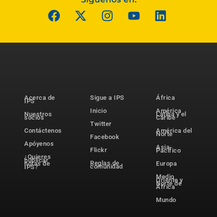
Acerca de
Sigue a IPS
África
IPS
Inicio
América
Nuestros
Latina y el
socios
Caribe
Twitter
Contáctenos
América del
Norte
Facebook
Apóyenos
Asia-
Flickr
Pacífico
¿Quieres
publicar
Reglas de
notas de
Europa
comunidad
IPS?
Medio
Oriente y
Norte de
África
Mundo