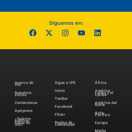
Síguenos en:
Acerca de
Sigue a IPS
África
IPS
Inicio
América
Nuestros
Latina y el
socios
Caribe
Twitter
Contáctenos
América del
Norte
Facebook
Apóyenos
Asia-
Flickr
Pacífico
¿Quieres
publicar
Reglas de
notas de
Europa
comunidad
IPS?
Medio