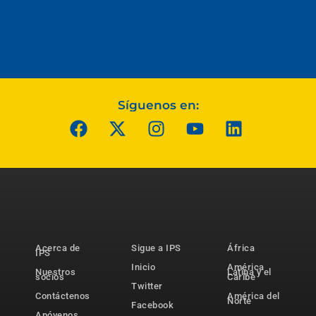
Síguenos en:
Acerca de
Sigue a IPS
África
IPS
Inicio
América
Nuestros
Latina y el
socios
Caribe
Twitter
Contáctenos
América del
Norte
Facebook
Apóyenos