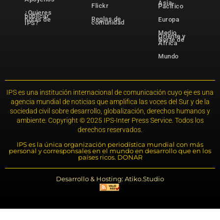
Asia-
Flickr
Pacífico
¿Quieres
publicar
Reglas de
notas de
Europa
comunidad
IPS?
Medio
Oriente y
Norte de
África
Mundo
IPS es una institución internacional de comunicación cuyo eje es una
agencia mundial de noticias que amplifica las voces del Sur y de la
sociedad civil sobre desarrollo, globalización, derechos humanos y
ambiente. Copyright © 2025 IPS-Inter Press Service. Todos los
derechos reservados.
IPS es la única organización periodística mundial con más
personal y corresponsales en el mundo en desarrollo que en los
países ricos. DONAR
Desarrollo & Hosting: Atiko.Studio