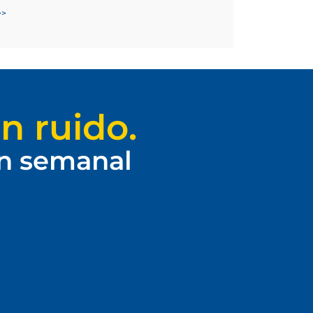
>>
n ruido.
ín semanal