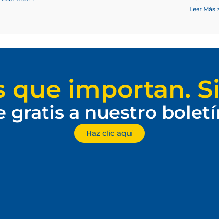
Leer Más 
s que importan. Si
e gratis a nuestro bolet
Haz clic aquí