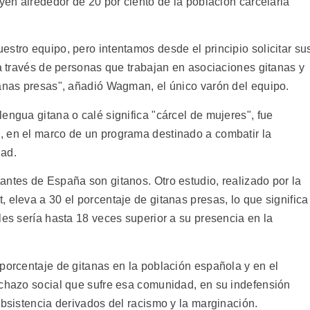
uyen alrededor de 20 por ciento de la población carcelaria
stro equipo, pero intentamos desde el principio solicitar su
 a través de personas que trabajan en asociaciones gitanas y
tanas presas", añadió Wagman, el único varón del equipo.
engua gitana o calé significa "cárcel de mujeres", fue
, en el marco de un programa destinado a combatir la
dad.
antes de España son gitanos. Otro estudio, realizado por la
 eleva a 30 el porcentaje de gitanas presas, lo que significa
les sería hasta 18 veces superior a su presencia en la
porcentaje de gitanas en la población española y en el
echazo social que sufre esa comunidad, en su indefensión
ubsistencia derivados del racismo y la marginación.