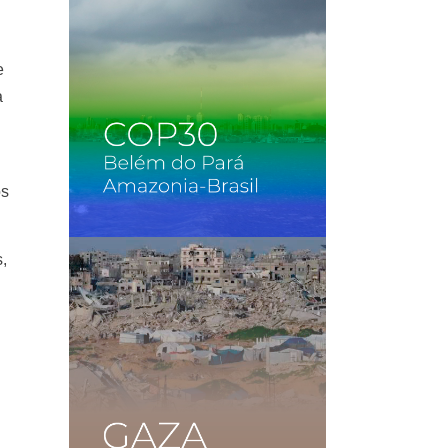
e
a
os
s,