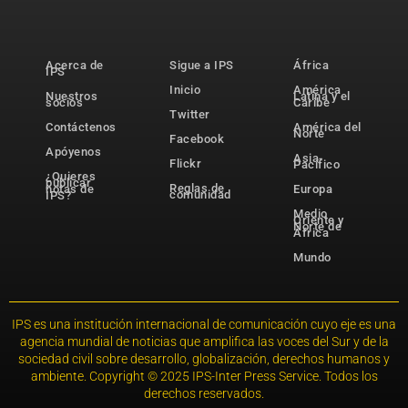
Acerca de
Sigue a IPS
África
IPS
Inicio
América
Nuestros
Latina y el
socios
Caribe
Twitter
Contáctenos
América del
Norte
Facebook
Apóyenos
Asia-
Flickr
Pacífico
¿Quieres
publicar
Reglas de
notas de
Europa
comunidad
IPS?
Medio
Oriente y
Norte de
África
Mundo
IPS es una institución internacional de comunicación cuyo eje es una
agencia mundial de noticias que amplifica las voces del Sur y de la
sociedad civil sobre desarrollo, globalización, derechos humanos y
ambiente. Copyright © 2025 IPS-Inter Press Service. Todos los
derechos reservados.