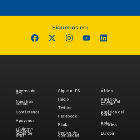
Síguenos en:
Acerca de
Sigue a IPS
África
IPS
Inicio
América
Nuestros
Latina y el
socios
Caribe
Twitter
Contáctenos
América del
Norte
Facebook
Apóyenos
Asia-
Flickr
Pacífico
¿Quieres
publicar
Reglas de
notas de
Europa
comunidad
IPS?