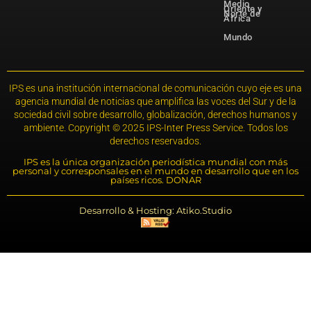
Medio
Oriente y
Norte de
África
Mundo
IPS es una institución internacional de comunicación cuyo eje es una
agencia mundial de noticias que amplifica las voces del Sur y de la
sociedad civil sobre desarrollo, globalización, derechos humanos y
ambiente. Copyright © 2025 IPS-Inter Press Service. Todos los
derechos reservados.
IPS es la única organización periodística mundial con más
personal y corresponsales en el mundo en desarrollo que en los
países ricos. DONAR
Desarrollo & Hosting: Atiko.Studio