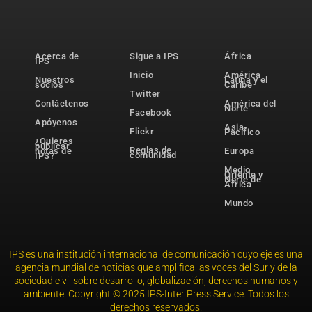
Acerca de
Sigue a IPS
África
IPS
Inicio
América
Nuestros
Latina y el
socios
Caribe
Twitter
Contáctenos
América del
Norte
Facebook
Apóyenos
Asia-
Flickr
Pacífico
¿Quieres
publicar
Reglas de
notas de
Europa
comunidad
IPS?
Medio
Oriente y
Norte de
África
Mundo
IPS es una institución internacional de comunicación cuyo eje es una
agencia mundial de noticias que amplifica las voces del Sur y de la
sociedad civil sobre desarrollo, globalización, derechos humanos y
ambiente. Copyright © 2025 IPS-Inter Press Service. Todos los
derechos reservados.