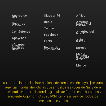
Acerca de
Sigue a IPS
África
IPS
Inicio
América
Nuestros
Latina y el
socios
Caribe
Twitter
Contáctenos
América del
Norte
Facebook
Apóyenos
Asia-
Flickr
Pacífico
¿Quieres
publicar
Reglas de
notas de
Europa
comunidad
IPS?
Medio
Oriente y
Norte de
África
Mundo
IPS es una institución internacional de comunicación cuyo eje es una
agencia mundial de noticias que amplifica las voces del Sur y de la
sociedad civil sobre desarrollo, globalización, derechos humanos y
ambiente. Copyright © 2025 IPS-Inter Press Service. Todos los
derechos reservados.