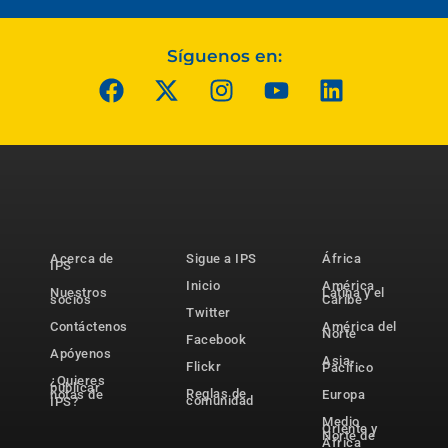
Síguenos en:
Acerca de
Sigue a IPS
África
IPS
Inicio
América
Nuestros
Latina y el
socios
Caribe
Twitter
Contáctenos
América del
Norte
Facebook
Apóyenos
Asia-
Flickr
Pacífico
¿Quieres
publicar
Reglas de
notas de
Europa
comunidad
IPS?
Medio
Oriente y
Norte de
África