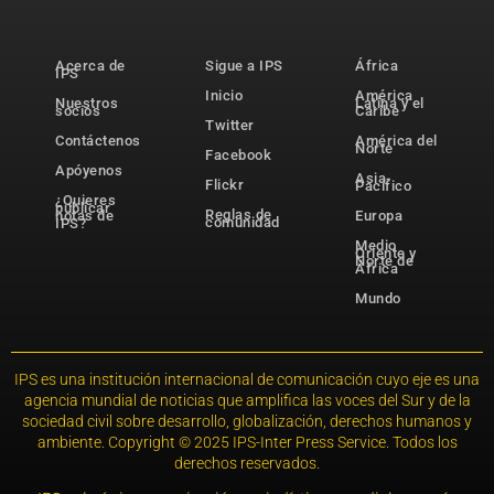
Acerca de
Sigue a IPS
África
IPS
Inicio
América
Nuestros
Latina y el
socios
Caribe
Twitter
Contáctenos
América del
Norte
Facebook
Apóyenos
Asia-
Flickr
Pacífico
¿Quieres
publicar
Reglas de
notas de
Europa
comunidad
IPS?
Medio
Oriente y
Norte de
África
Mundo
IPS es una institución internacional de comunicación cuyo eje es una
agencia mundial de noticias que amplifica las voces del Sur y de la
sociedad civil sobre desarrollo, globalización, derechos humanos y
ambiente. Copyright © 2025 IPS-Inter Press Service. Todos los
derechos reservados.