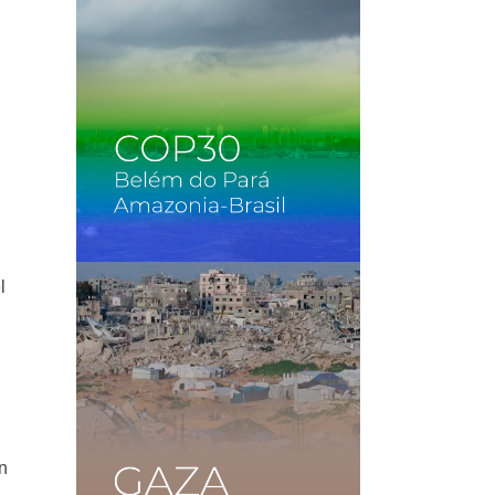
l
l
n