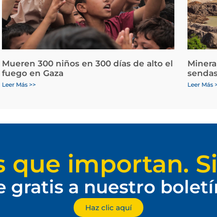
Mueren 300 niños en 300 días de alto el
Minera
fuego en Gaza
sendas
Leer Más >>
Leer Más 
s que importan. Si
e gratis a nuestro bolet
Haz clic aquí