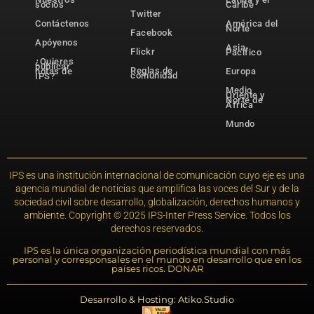
socios
Caribe
Twitter
Contáctenos
América del
Norte
Facebook
Apóyenos
Asia-
Flickr
Pacífico
¿Quieres
publicar
Reglas de
notas de
Europa
comunidad
IPS?
Medio
Oriente y
Norte de
África
Mundo
IPS es una institución internacional de comunicación cuyo eje es una
agencia mundial de noticias que amplifica las voces del Sur y de la
sociedad civil sobre desarrollo, globalización, derechos humanos y
ambiente. Copyright © 2025 IPS-Inter Press Service. Todos los
derechos reservados.
IPS es la única organización periodística mundial con más
personal y corresponsales en el mundo en desarrollo que en los
países ricos. DONAR
Desarrollo & Hosting: Atiko.Studio