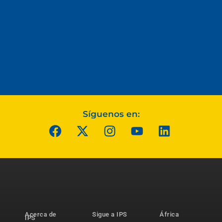
Síguenos en:
Acerca de
Sigue a IPS
África
IPS