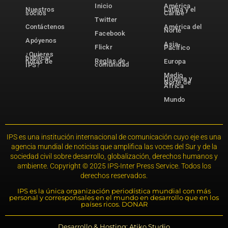
Inicio
América
Nuestros
Latina y el
socios
Caribe
Twitter
Contáctenos
América del
Norte
Facebook
Apóyenos
Asia-
Flickr
Pacífico
¿Quieres
publicar
Reglas de
notas de
Europa
comunidad
IPS?
Medio
Oriente y
Norte de
África
Mundo
IPS es una institución internacional de comunicación cuyo eje es una
agencia mundial de noticias que amplifica las voces del Sur y de la
sociedad civil sobre desarrollo, globalización, derechos humanos y
ambiente. Copyright © 2025 IPS-Inter Press Service. Todos los
derechos reservados.
IPS es la única organización periodística mundial con más
personal y corresponsales en el mundo en desarrollo que en los
países ricos. DONAR
Desarrollo & Hosting: Atiko.Studio