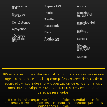
Acerca de
Sigue a IPS
África
IPS
Inicio
América
Nuestros
Latina y el
socios
Caribe
Twitter
Contáctenos
América del
Norte
Facebook
Apóyenos
Asia-
Flickr
Pacífico
¿Quieres
publicar
Reglas de
notas de
Europa
comunidad
IPS?
Medio
Oriente y
Norte de
África
Mundo
IPS es una institución internacional de comunicación cuyo eje es una
agencia mundial de noticias que amplifica las voces del Sur y de la
sociedad civil sobre desarrollo, globalización, derechos humanos y
ambiente. Copyright © 2025 IPS-Inter Press Service. Todos los
derechos reservados.
IPS es la única organización periodística mundial con más
personal y corresponsales en el mundo en desarrollo que en los
países ricos. DONAR