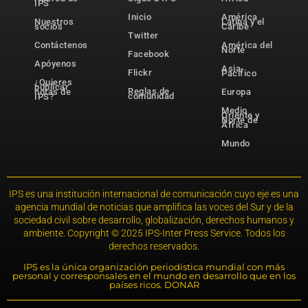
IPS
Inicio
América
Nuestros
Latina y el
socios
Caribe
Twitter
Contáctenos
América del
Norte
Facebook
Apóyenos
Asia-
Flickr
Pacífico
¿Quieres
publicar
Reglas de
notas de
Europa
comunidad
IPS?
Medio
Oriente y
Norte de
África
Mundo
IPS es una institución internacional de comunicación cuyo eje es una
agencia mundial de noticias que amplifica las voces del Sur y de la
sociedad civil sobre desarrollo, globalización, derechos humanos y
ambiente. Copyright © 2025 IPS-Inter Press Service. Todos los
derechos reservados.
IPS es la única organización periodística mundial con más
personal y corresponsales en el mundo en desarrollo que en los
países ricos. DONAR