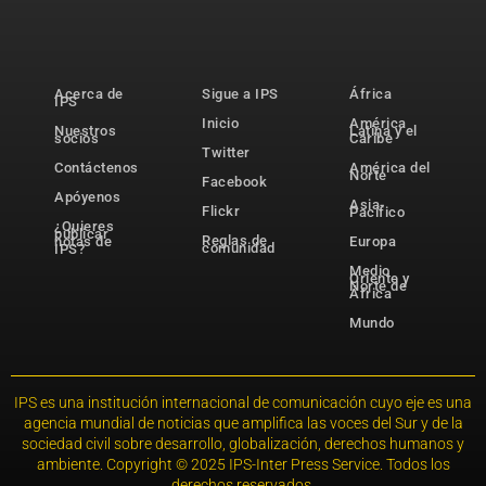
Acerca de
Sigue a IPS
África
IPS
Inicio
América
Nuestros
Latina y el
socios
Caribe
Twitter
Contáctenos
América del
Norte
Facebook
Apóyenos
Asia-
Flickr
Pacífico
¿Quieres
publicar
Reglas de
notas de
Europa
comunidad
IPS?
Medio
Oriente y
Norte de
África
Mundo
IPS es una institución internacional de comunicación cuyo eje es una
agencia mundial de noticias que amplifica las voces del Sur y de la
sociedad civil sobre desarrollo, globalización, derechos humanos y
ambiente. Copyright © 2025 IPS-Inter Press Service. Todos los
derechos reservados.