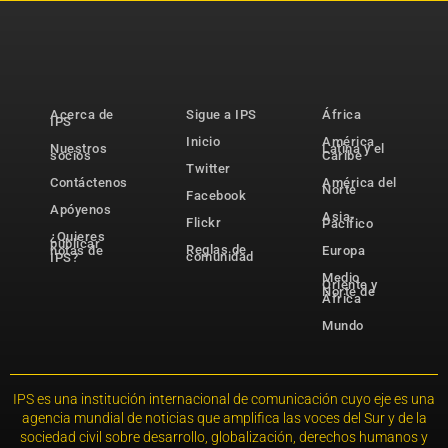
Acerca de
Sigue a IPS
África
IPS
Inicio
América
Nuestros
Latina y el
socios
Caribe
Twitter
Contáctenos
América del
Norte
Facebook
Apóyenos
Asia-
Flickr
Pacífico
¿Quieres
publicar
Reglas de
notas de
Europa
comunidad
IPS?
Medio
Oriente y
Norte de
África
Mundo
IPS es una institución internacional de comunicación cuyo eje es una
agencia mundial de noticias que amplifica las voces del Sur y de la
sociedad civil sobre desarrollo, globalización, derechos humanos y