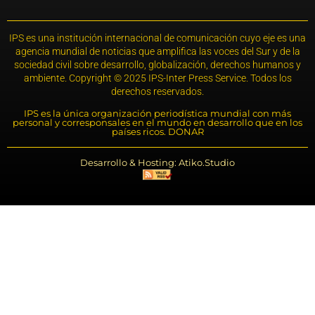
IPS es una institución internacional de comunicación cuyo eje es una
agencia mundial de noticias que amplifica las voces del Sur y de la
sociedad civil sobre desarrollo, globalización, derechos humanos y
ambiente. Copyright © 2025 IPS-Inter Press Service. Todos los
derechos reservados.
IPS es la única organización periodística mundial con más
personal y corresponsales en el mundo en desarrollo que en los
países ricos. DONAR
Desarrollo & Hosting: Atiko.Studio