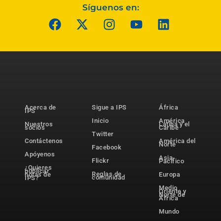
Síguenos en:
Acerca de
Sigue a IPS
África
IPS
Inicio
América
Nuestros
Latina y el
socios
Caribe
Twitter
Contáctenos
América del
Norte
Facebook
Apóyenos
Asia-
Flickr
Pacífico
¿Quieres
publicar
Reglas de
notas de
Europa
comunidad
IPS?
Medio
Oriente y
Norte de
África
Mundo