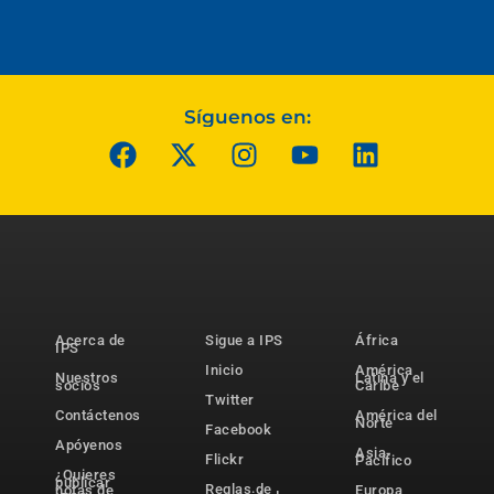
Síguenos en:
Acerca de
Sigue a IPS
África
IPS
Inicio
América
Nuestros
Latina y el
socios
Caribe
Twitter
Contáctenos
América del
Norte
Facebook
Apóyenos
Asia-
Flickr
Pacífico
¿Quieres
publicar
Reglas de
notas de
Europa