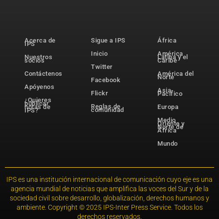
Acerca de
Sigue a IPS
África
IPS
Inicio
América
Nuestros
Latina y el
socios
Caribe
Twitter
Contáctenos
América del
Norte
Facebook
Apóyenos
Asia-
Flickr
Pacífico
¿Quieres
publicar
Reglas de
notas de
Europa
comunidad
IPS?
Medio
Oriente y
Norte de
África
Mundo
IPS es una institución internacional de comunicación cuyo eje es una
agencia mundial de noticias que amplifica las voces del Sur y de la
sociedad civil sobre desarrollo, globalización, derechos humanos y
ambiente. Copyright © 2025 IPS-Inter Press Service. Todos los
derechos reservados.