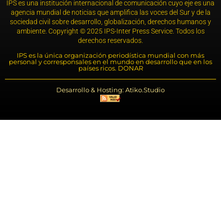
IPS es una institución internacional de comunicación cuyo eje es una
agencia mundial de noticias que amplifica las voces del Sur y de la
sociedad civil sobre desarrollo, globalización, derechos humanos y
ambiente. Copyright © 2025 IPS-Inter Press Service. Todos los
derechos reservados.
IPS es la única organización periodística mundial con más
personal y corresponsales en el mundo en desarrollo que en los
países ricos. DONAR
Desarrollo & Hosting: Atiko.Studio