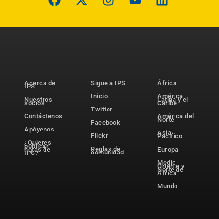
Acerca de
Sigue a IPS
África
IPS
Inicio
América
Nuestros
Latina y el
socios
Caribe
Twitter
Contáctenos
América del
Norte
Facebook
Apóyenos
Asia-
Flickr
Pacífico
¿Quieres
publicar
Reglas de
notas de
Europa
comunidad
IPS?
Medio
Oriente y
Norte de
África
Mundo