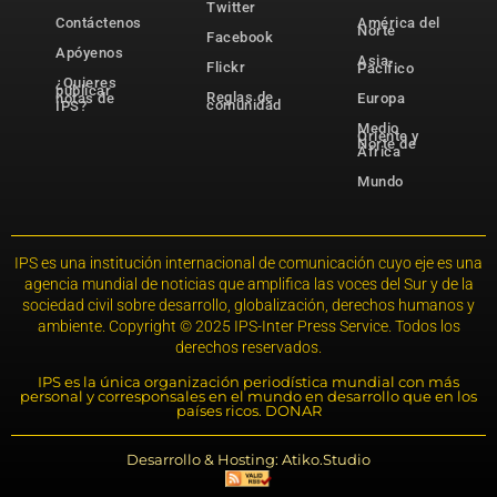
Twitter
Contáctenos
América del
Norte
Facebook
Apóyenos
Asia-
Flickr
Pacífico
¿Quieres
publicar
Reglas de
notas de
Europa
comunidad
IPS?
Medio
Oriente y
Norte de
África
Mundo
IPS es una institución internacional de comunicación cuyo eje es una
agencia mundial de noticias que amplifica las voces del Sur y de la
sociedad civil sobre desarrollo, globalización, derechos humanos y
ambiente. Copyright © 2025 IPS-Inter Press Service. Todos los
derechos reservados.
IPS es la única organización periodística mundial con más
personal y corresponsales en el mundo en desarrollo que en los
países ricos. DONAR
Desarrollo & Hosting: Atiko.Studio