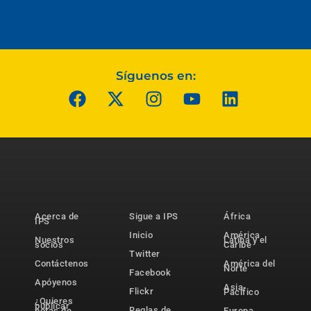
Síguenos en:
Acerca de
Sigue a IPS
África
IPS
Inicio
América
Nuestros
Latina y el
socios
Caribe
Twitter
Contáctenos
América del
Norte
Facebook
Apóyenos
Asia-
Flickr
Pacífico
¿Quieres
publicar
Reglas de
notas de
Europa