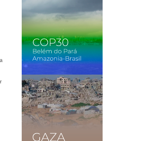
a
la
r