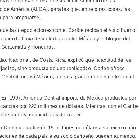
n las conversaciones previas al lanzamiento de las
 de América (ALCA), para las que, entre otras cosas, las
 para prepararse.
que las negociaciones con el Caribe reciban el visto bueno
renado la firma de un tratado entre México y el bloque del
r, Guatemala y Honduras.
ad Nacional, de Costa Rica, explicó que la actitud de los
adiza, sino producto de una realidad: el Caribe ofrece
entral, no así México, un país grande que compite con el
s. En 1997, América Central importó de México productos por
cancías por 220 millones de dólares. Mientras, con el Caribe
iene fuertes posibilidades de crecer.
ca Dominicana fue de 15 millones de dólares ese mismo año,
rtaciones de cada país a su socio caribeño pueden aumentar,