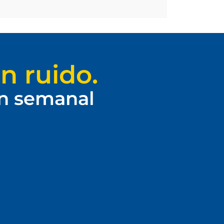
n ruido.
ín semanal