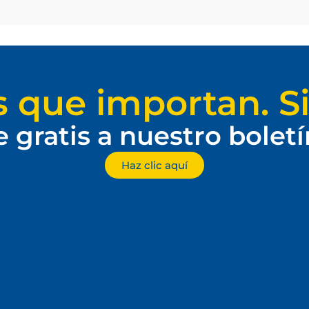
s que importan. Si
e gratis a nuestro bolet
Haz clic aquí