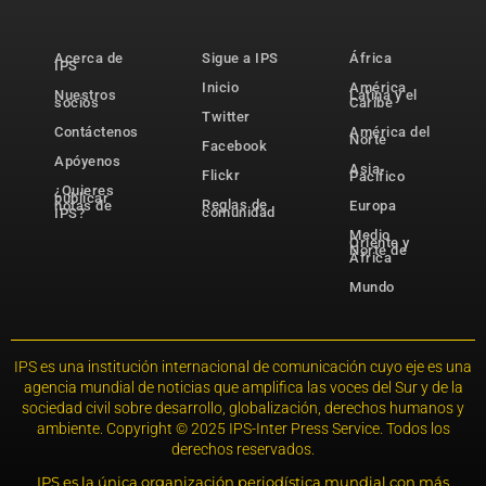
Acerca de
Sigue a IPS
África
IPS
Inicio
América
Nuestros
Latina y el
socios
Caribe
Twitter
Contáctenos
América del
Norte
Facebook
Apóyenos
Asia-
Flickr
Pacífico
¿Quieres
publicar
Reglas de
notas de
Europa
comunidad
IPS?
Medio
Oriente y
Norte de
África
Mundo
IPS es una institución internacional de comunicación cuyo eje es una
agencia mundial de noticias que amplifica las voces del Sur y de la
sociedad civil sobre desarrollo, globalización, derechos humanos y
ambiente. Copyright © 2025 IPS-Inter Press Service. Todos los
derechos reservados.
IPS es la única organización periodística mundial con más