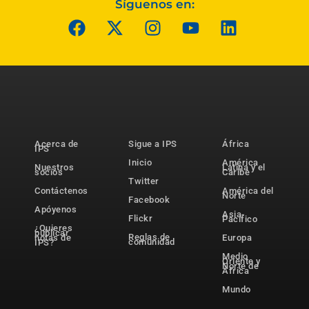
Síguenos en:
Acerca de
Sigue a IPS
África
IPS
Inicio
América
Nuestros
Latina y el
socios
Caribe
Twitter
Contáctenos
América del
Norte
Facebook
Apóyenos
Asia-
Flickr
Pacífico
¿Quieres
publicar
Reglas de
notas de
Europa
comunidad
IPS?
Medio
Oriente y
Norte de
África
Mundo