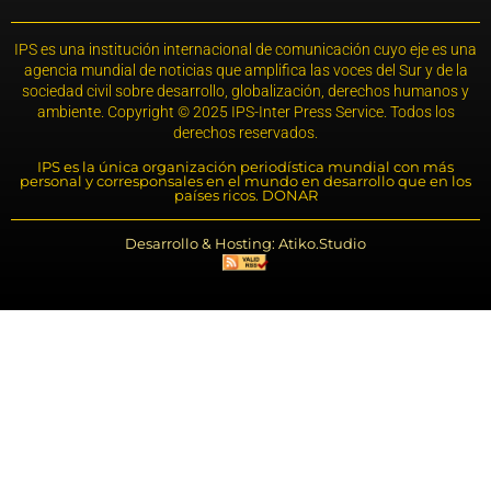
IPS es una institución internacional de comunicación cuyo eje es una
agencia mundial de noticias que amplifica las voces del Sur y de la
sociedad civil sobre desarrollo, globalización, derechos humanos y
ambiente. Copyright © 2025 IPS-Inter Press Service. Todos los
derechos reservados.
IPS es la única organización periodística mundial con más
personal y corresponsales en el mundo en desarrollo que en los
países ricos. DONAR
Desarrollo & Hosting: Atiko.Studio