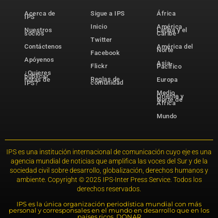
Acerca de
Sigue a IPS
África
IPS
Inicio
América
Nuestros
Latina y el
socios
Caribe
Twitter
Contáctenos
América del
Norte
Facebook
Apóyenos
Asia-
Flickr
Pacífico
¿Quieres
publicar
Reglas de
notas de
Europa
comunidad
IPS?
Medio
Oriente y
Norte de
África
Mundo
IPS es una institución internacional de comunicación cuyo eje es una
agencia mundial de noticias que amplifica las voces del Sur y de la
sociedad civil sobre desarrollo, globalización, derechos humanos y
ambiente. Copyright © 2025 IPS-Inter Press Service. Todos los
derechos reservados.
IPS es la única organización periodística mundial con más
personal y corresponsales en el mundo en desarrollo que en los
países ricos. DONAR